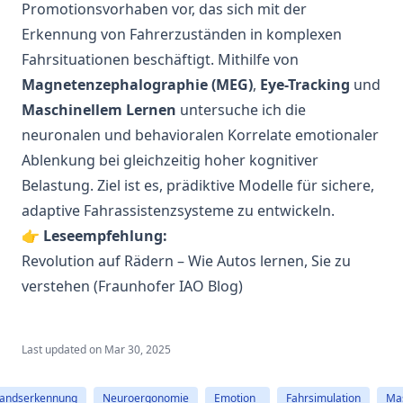
Promotionsvorhaben vor, das sich mit der
Erkennung von Fahrerzuständen in komplexen
Fahrsituationen beschäftigt. Mithilfe von
Magnetenzephalographie (MEG)
,
Eye-Tracking
und
Maschinellem Lernen
untersuche ich die
neuronalen und behavioralen Korrelate emotionaler
Ablenkung bei gleichzeitig hoher kognitiver
Belastung. Ziel ist es, prädiktive Modelle für sichere,
adaptive Fahrassistenzsysteme zu entwickeln.
👉
Leseempfehlung:
Revolution auf Rädern – Wie Autos lernen, Sie zu
verstehen (Fraunhofer IAO Blog)
Last updated on
Mar 30, 2025
tandserkennung
Neuroergonomie
Emotion
Fahrsimulation
Mas